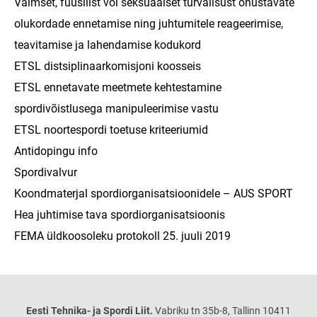
Vaimset, füüsilist või seksuaalset turvalisust ohustavate
olukordade ennetamise ning juhtumitele reageerimise,
teavitamise ja lahendamise kodukord
ETSL distsiplinaarkomisjoni koosseis
ETSL ennetavate meetmete kehtestamine
spordivõistlusega manipuleerimise vastu
ETSL noortespordi toetuse kriteeriumid
Antidopingu info
Spordivalvur
Koondmaterjal spordiorganisatsioonidele – AUS SPORT
Hea juhtimise tava spordiorganisatsioonis
FEMA üldkoosoleku protokoll 25. juuli 2019
Eesti Tehnika- ja Spordi Liit.
Vabriku tn 35b-8, Tallinn 10411