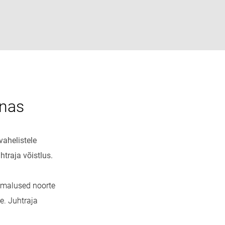
nnas
ahelistele
traja võistlus.
imalused noorte
e. Juhtraja