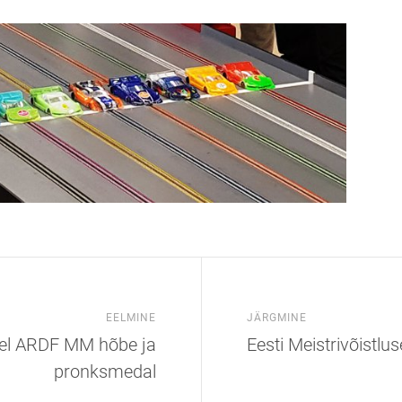
EELMINE
JÄRGMINE
tel ARDF MM hõbe ja
Eesti Meistrivõistlu
pronksmedal