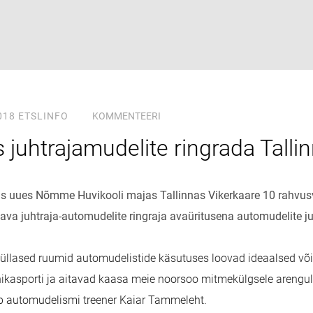
018
ETSLINFO
KOMMENTEERI
 juhtrajamudelite ringrada Talli
s uues Nõmme Huvikooli majas Tallinnas Vikerkaare 10 rahvusv
ava juhtraja-automudelite ringraja avaüritusena automudelite juh
küllased ruumid automudelistide käsutuses loovad ideaalsed võ
kasporti ja aitavad kaasa meie noorsoo mitmekülgsele arengul
b automudelismi treener Kaiar Tammeleht.