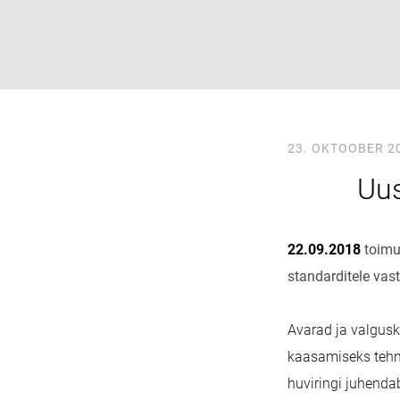
23. OKTOOBER 2
Uus
22.09.2018
toimu
standarditele vast
Avarad ja valgus
kaasamiseks tehni
huviringi juhenda