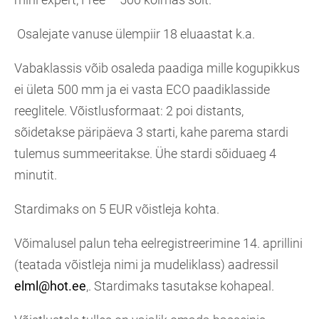
Osalejate vanuse ülempiir 18 eluaastat k.a.
Vabaklassis võib osaleda paadiga mille kogupikkus
ei ületa 500 mm ja ei vasta ECO paadiklasside
reeglitele. Võistlusformaat: 2 poi distants,
sõidetakse päripäeva 3 starti, kahe parema stardi
tulemus summeeritakse. Ühe stardi sõiduaeg 4
minutit.
Stardimaks on 5 EUR võistleja kohta.
Võimalusel palun teha eelregistreerimine 14. aprillini
(teatada võistleja nimi ja mudeliklass) aadressil
elml@hot.ee
,. Stardimaks tasutakse kohapeal.