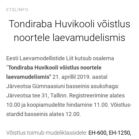
ETSLINFO
Tondiraba Huvikooli võistlus
noortele laevamudelismis
Eesti Laevamodellistide Liit kutsub osalema
"
Tondiraba Huvikooli võistlus noortele
laevamudelismis"
21. aprillil 2019. aastal
Järveotsa Gümnaasiuni basseinis asukohaga:
Järveotsa tee 31, Tallinn. Registreerimine alates
10.00 ja koopiamudelite hindamine 11.00. Võistlus-
stardid basseinis alates 12.00.
Võistlus toimub mudeliklassidele:
EH-600, EH-1250,