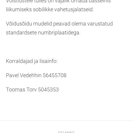
Võistlustele tulles on vajalik omada basseinis
liikumiseks sobilikke vahetusjalatseid.
Võidusõidu mudelid peavad olema varustatud
standardsete numbriplaatidega.
Korraldajad ja lisainfo:
Pavel Vedehhin 56455708
Toomas Torv 5045353