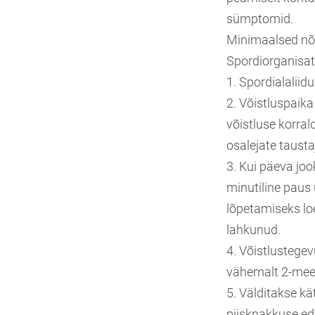
sümptomid.
Minimaalsed nõ
Spordiorganisat
1. Spordialaliid
2. Võistluspaik
võistluse korral
osalejate tausta
3. Kui päeva jo
minutiline paus 
lõpetamiseks loe
lahkunud.
4. Võistlustegevu
vähemalt 2-meet
5. Välditakse kä
piisknakkuse e