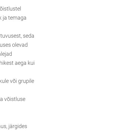
õistlustel
ik ja temaga
ituvusest, seda
tuses olevad
alejad
ühikest aega kui
ule või grupile
a võistluse
hus, järgides