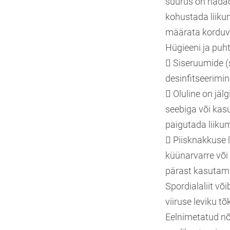
suurus on hädao
kohustada liikum
määrata korduva
Hügieeni ja pu
 Siseruumide (
desinfitseerimin
 Oluline on jäl
seebiga või kas
paigutada liikum
 Piisknakkuse 
küünarvarre või 
pärast kasutami
Spordialaliit v
viiruse leviku t
Eelnimetatud nõu