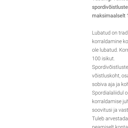
spordivõistlust
maksimaalselt 
Lubatud on tradi
korraldamine kon
ole lubatud. Kor
100 isikut.
Spordivõistluste
võistluskoht, o
sobiva aja ja ko
Spordialaliidul 
korraldamise ju
soovitusi ja vas
Tuleb arvestada,
peamiselt konta