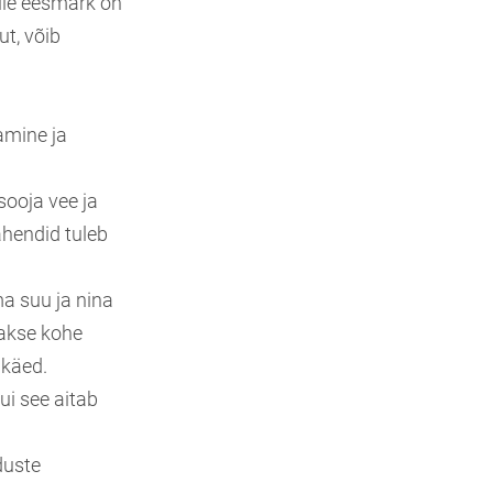
lle eesmärk on
ut, võib
amine ja
sooja vee ja
ahendid tuleb
a suu ja nina
takse kohe
 käed.
ui see aitab
duste