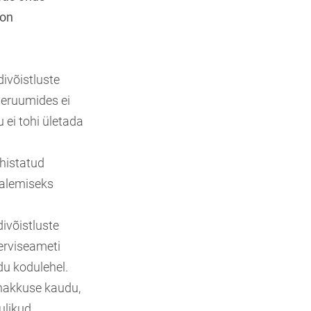
 on
divõistluste
iseruumides ei
 ei tohi ületada
ähistatud
salemiseks
ivõistluste
erviseameti
du kodulehel.
knakkuse kaudu,
ulikud