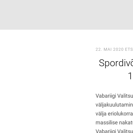
22. MAI 2020
ETS
Spordiv
1
Vabariigi Valits
väljakuulutamine
välja eriolukor
massilise nakat
Vabariigi Valit