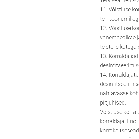
Terviseameti so
11. Võistluse ko
territooriumil eg
12. Võistluse ko
vanemaealiste j
teiste isikuteg
13. Korraldajaid
desinfitseerimis
14. Korraldajate
desinfitseerimis
nähtavasse koht
piltjuhised.
Võistluse korra
korraldaja. Eri
korrakaitsesead