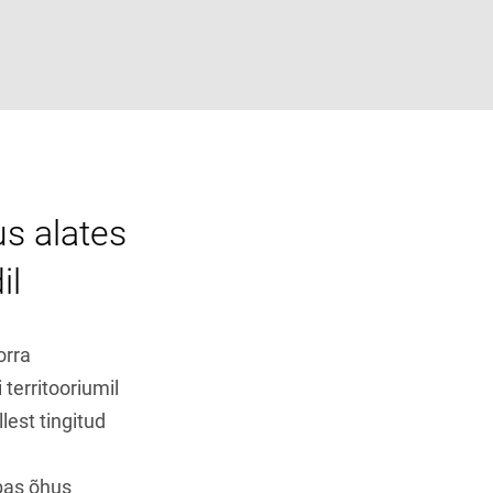
s alates
il
orra
 territooriumil
lest tingitud
abas õhus