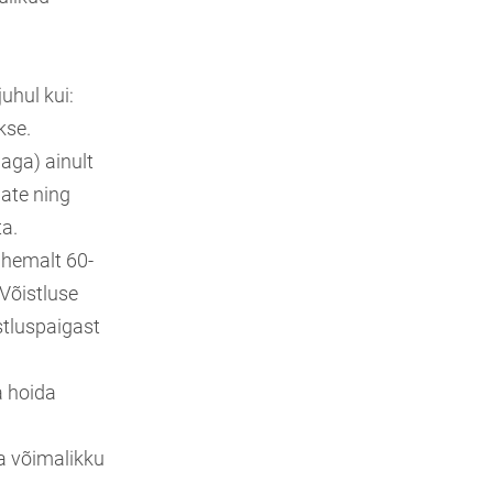
uhul kui:
kse.
aga) ainult
jate ning
ta.
ähemalt 60-
 Võistluse
stluspaigast
ga hoida
da võimalikku