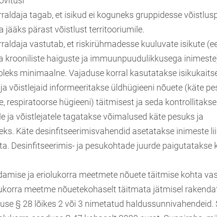
ovitusi
rraldaja tagab, et isikud ei koguneks gruppidesse võistlus
a jääks pärast võistlust territooriumile.
rraldaja vastutab, et riskirühmadesse kuuluvate isikute (e
a krooniliste haiguste ja immuunpuudulikkusega inimest
a oleks minimaalne. Vajaduse korral kasutatakse isikukait
 ja võistlejaid informeeritakse üldhügieeni nõuete (käte p
e, respiratoorse hügieeni) täitmisest ja seda kontrollitakse
le ja võistlejatele tagatakse võimalused käte pesuks ja
eks. Käte desinfitseerimisvahendid asetatakse inimeste l
a. Desinfitseerimis- ja pesukohtade juurde paigutatakse
ldamise ja eriolukorra meetmete nõuete täitmise kohta vas
olukorra meetme nõuetekohaselt täitmata jätmisel rakend
use § 28 lõikes 2 või 3 nimetatud haldussunnivahendeid.