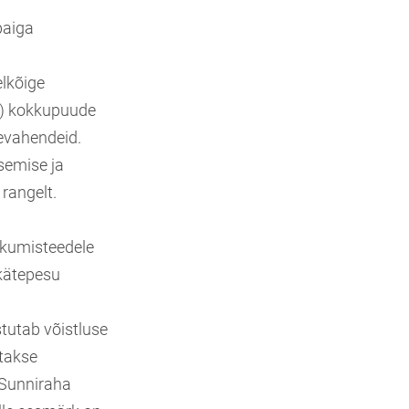
paiga
elkõige
e) kokkupuude
sevahendeid.
esemise ja
 rangelt.
iikumisteedele
 kätepesu
tutab võistluse
atakse
 Sunniraha