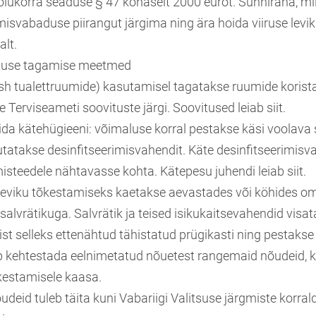
lukorra seaduse § 47 kohaselt 2000 eurot. Sunniraha, mi
isvabaduse piirangut järgima ning ära hoida viiruse levik
lt.
htuse tagamise meetmed
sh tualettruumide) kasutamisel tagatakse ruumide korist
e Terviseameti soovituste järgi. Soovitused leiab siit.
gida kätehügieeni: võimaluse korral pestakse käsi voolava 
utatakse desinfitseerimisvahendit. Käte desinfitseerimisv
isteedele nähtavasse kohta. Kätepesu juhendi leiab siit.
leviku tõkestamiseks kaetakse aevastades või köhides om
salvrätikuga. Salvrätik ja teised isikukaitsevahendid visa
st selleks ettenähtud tähistatud prügikasti ning pestakse
õib kehtestada eelnimetatud nõuetest rangemaid nõudeid, k
õkestamisele kaasa.
deid tuleb täita kuni Vabariigi Valitsuse järgmiste korral