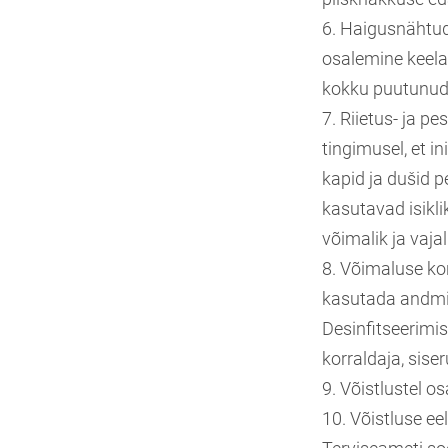
6. Haigusnähtudeg
osalemine keela
kokku puutunud i
7. Riietus- ja 
tingimusel, et 
kapid ja dušid 
kasutavad isikli
võimalik ja vajal
8. Võimaluse kor
kasutada andmis
Desinfitseerimi
korraldaja, sise
9. Võistlustel o
10. Võistluse eel