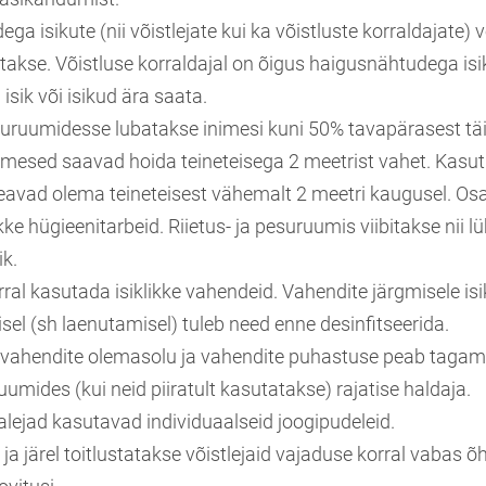
a isikute (nii võistlejate kui ka võistluste korraldajate) v
takse. Võistluse korraldajal on õigus haigusnähtudega is
sik või isikud ära saata.
pesuruumidesse lubatakse inimesi kuni 50% tavapärasest tä
inimesed saavad hoida teineteisega 2 meetrist vahet. Kasu
peavad olema teineteisest vähemalt 2 meetri kaugusel. Os
kke hügieenitarbeid. Riietus- ja pesuruumis viibitakse nii l
ik.
ral kasutada isiklikke vahendeid. Vahendite järgmisele isik
el (sh laenutamisel) tuleb need enne desinfitseerida.
svahendite olemasolu ja vahendite puhastuse peab tagam
ruumides (kui neid piiratult kasutatakse) rajatise haldaja.
salejad kasutavad individuaalseid joogipudeleid.
 ja järel toitlustatakse võistlejaid vajaduse korral vabas õ