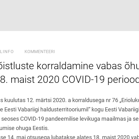
LINFO
KOMMENTEERI
õistluste korraldamine vabas õhu
8. maist 2020 COVID-19 periood
us kuulutas 12. märtsi 2020. a korraldusega nr 76 „Erioluk
 Eesti Vabariigi haldusterritooriumil“ kogu Eesti Vabariigi
ra seoses COVID-19 pandeemilise levikuga maailmas ja sel
umise ohuga Eestis.
suse 14. mai otsusega lubatakse alates 18. maist 2020 v