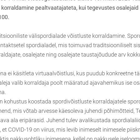
e korraldamine pealtvaatajateta, kui tegevustes osalejaid
100.
tsiooniliste välispordialade võistluste korraldamine. Spor
taktsetel spordialadel, mis toimuvad traditsiooniliselt s
raldajate, osalejate ning osalejate taustajõudude arv kokku
na ei käsitleta virtuaalvõistlusi, kus puudub konkreetne t
saleja valib korraldaja poolt määratud ajavahemikus ise o
ha.
on kohustus koostada spordivõistluste korraldajatele spord
hend, mis võtab arvesse käesoleva juhendi põhimõtteid, T
tava ala eripärasid. Juhend tulev avalikustada spordialalii
 et COVID-19 on viirus, mis levib inimeselt inimesele piis
ktis nakkusohtliku inimesega, kellel on nakkusele iseloom