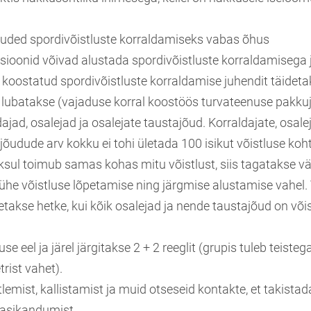
uded spordivõistluste korraldamiseks vabas õhus
sioonid võivad alustada spordivõistluste korraldamisega j
u koostatud spordivõistluste korraldamise juhendit täideta
a lubatakse (vajaduse korral koostöös turvateenuse pakkuj
dajad, osalejad ja osalejate taustajõud. Korraldajate, osale
jõudude arv kokku ei tohi ületada 100 isikut võistluse koh
oksul toimub samas kohas mitu võistlust, siis tagatakse v
ühe võistluse lõpetamise ning järgmise alustamise vahel.
takse hetke, kui kõik osalejad ja nende taustajõud on või
se eel ja järel järgitakse 2 + 2 reeglit (grupis tuleb teiste
rist vahet).
tlemist, kallistamist ja muid otseseid kontakte, et takista
dasikandumist.