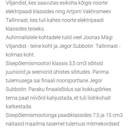
Viljandist, kes saavutas esikoha kõigis noorte
elektripaadi klassides ning Artjom Vakhromeev
Tallinnast, kes tuli kahes noorte elektripaadi
klassides teiseks.
Auhinnalistele kohtadele tulid veel Joonas Mägi
Viljandist - teine koht ja Jegor Subbotin Tallinnast -
kolmas koht.
Sisepõlemismootori klassis 3,5 cm3 sõitsid
juuniorid ja seeniorid ühistes sõitudes. Parima
tulemusega sai finaali noorsportlane Jegor
Subbotin. Paraku finaalsõidus sai kokkupõrkes
tema paat niivõrd kahjustada, et tuli liidrikohalt
katkestada.
Sisepõlemismootoriga paadiklassides 7,5 ja 15 cm3
näitasid maailma tasemel tulemusi mitmekordsed