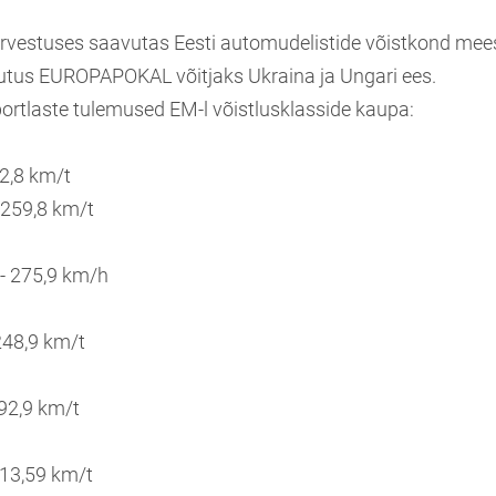
vestuses saavutas Eesti automudelistide võistkond mee
utus EUROPAPOKAL võitjaks Ukraina ja Ungari ees.
portlaste tulemused EM-l võistlusklasside kaupa:
62,8 km/t
 259,8 km/t
 - 275,9 km/h
248,9 km/t
292,9 km/t
313,59 km/t