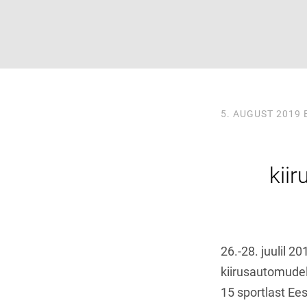
5. AUGUST 2019
kii
26.-28. juulil 2
kiirusautomudel
15 sportlast Ees