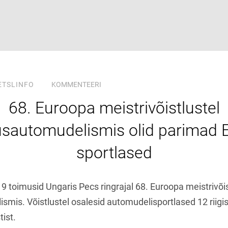
ETSLINFO
KOMMENTEERI
68. Euroopa meistrivõistlustel
rusautomudelismis olid parimad E
sportlased
019 toimusid Ungaris Pecs ringrajal 68. Euroopa meistrivõi
ismis. Võistlustel osalesid automudelisportlased 12 riigi
tist.