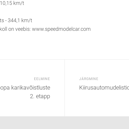
310,15 km/t
s - 344,1 km/t
okoll on veebis: www.speedmodelcar.com
EELMINE
JÄRGMINE
opa karikavõistluste
Kiirusautomudelist
2. etapp